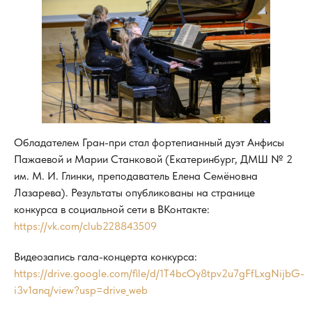
Обладателем Гран-при стал фортепианный дуэт Анфисы
Пажаевой и Марии Станковой (Екатеринбург, ДМШ № 2
им. М. И. Глинки, преподаватель Елена Семёновна
Лазарева). Результаты опубликованы на странице
конкурса в социальной сети в ВКонтакте:
https://vk.com/club228843509
Видеозапись гала-концерта конкурса:
https://drive.google.com/file/d/1T4bcOy8tpv2u7gFfLxgNijbG-
i3v1anq/view?usp=drive_web