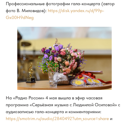
Профессиональные фотографии гала-концерта (автор
фото В. Миловидов):
https://disk.yandex.ru/d/99p-
Gx00H9dNeg
На «Радио России» 4 мая вышла в эфир часовая
программа «Серьёзная музыка с Людмилой Осиповой» с
аудиозаписью гала-концерта и комментариями:
https://smotrim.ru/audio/2840492?utm_source=share
и